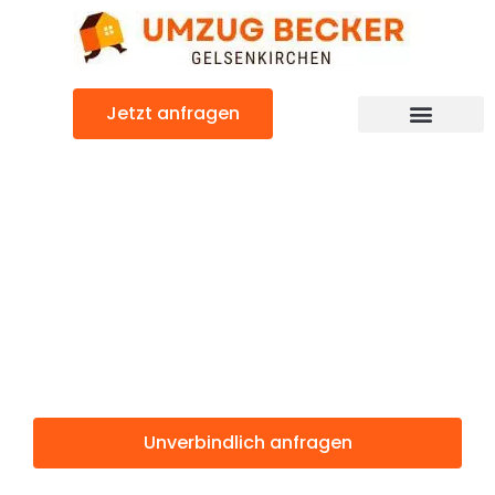
Zum
Inhalt
springen
Jetzt anfragen
Günstiger Lleida Umzug
Umzug
Gelsenkirchen
Lleida
Unverbindlich anfragen