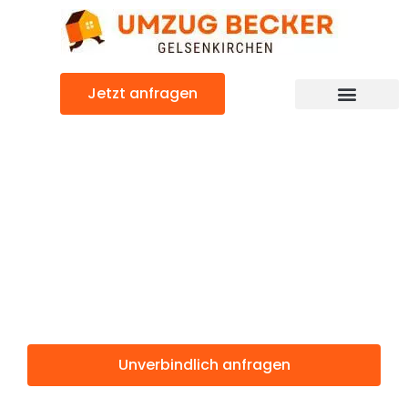
Zum
Inhalt
springen
Jetzt anfragen
Günstiger Marbella Umzug
Umzug
Gelsenkirchen
Marbella
Unverbindlich anfragen