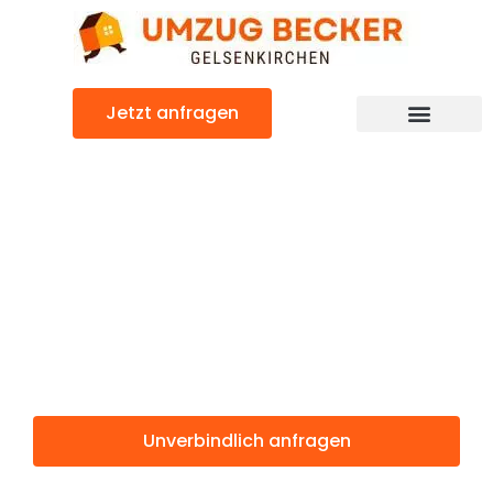
Zum
Inhalt
springen
Jetzt anfragen
Günstiger Adiyaman Umzug
Umzug
Gelsenkirchen
Adiyaman
Unverbindlich anfragen