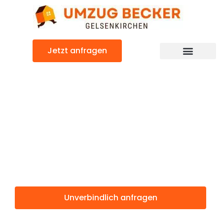
Zum
Inhalt
springen
Jetzt anfragen
Günstiger Osmaniye Umzug
Umzug
Gelsenkirchen
Osmaniye
Unverbindlich anfragen