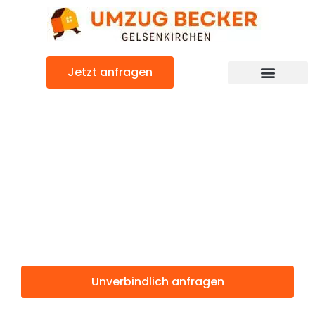
Zum
Inhalt
springen
Jetzt anfragen
Günstiger Iskenderun Umzug
Umzug
Gelsenkirchen
Iskenderun
Unverbindlich anfragen