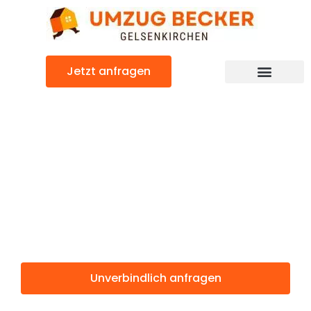
Zum
Inhalt
springen
Jetzt anfragen
Günstiger Manisa Umzug
Umzug
Gelsenkirchen
Manisa
Unverbindlich anfragen