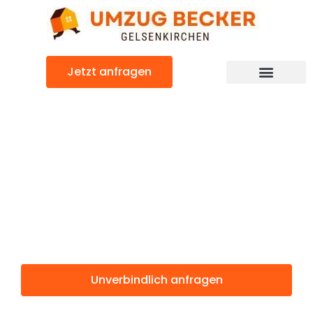
Zum
Inhalt
springen
Jetzt anfragen
Günstiger Izmir Umzug
Umzug
Gelsenkirchen
Izmir
Unverbindlich anfragen