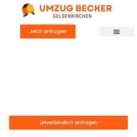
Zum
Inhalt
springen
Jetzt anfragen
Günstiger Karaman Umzug
Umzug
Gelsenkirchen
Karaman
Unverbindlich anfragen